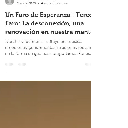
Benjamín Rodríguez
5 may 2025
4 min de lectura
Un Faro de Esperanza | Tercer
Faro: La desconexión, una
renovación en nuestra mente
Nuestra salud mental influye en nuestras
emociones, pensamientos, relaciones sociales y
en la forma en que nos comportamos.Por eso,
cuando enfrentamos ansiedad, estrés, apatía u
otras dificultades emocionales, muchas veces
estamos lidiando con una batalla interna:
pensamientos acelerados, temores constantes o
incertidumbre