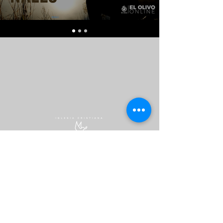
2026 D.R. Centro de Enseñanza
Comunidad El Olivo A.C.
Avenida Humberto Lobo 520, SA 2
San Pedro Garza García, N.L.