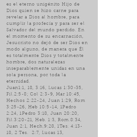
es el eterno unigénito Hijo de
Dios quien se hizo carne para
revelar a Dios al hombre, para
cumplir la profecía y para ser el
Salvador del mundo perdido. En
el momento de su encarnación,
Jesucristo no dejó de ser Dios en
modo alguno, de manera que Él
es totalmente Dios y totalmente
hombre, dos naturalezas
inseparablemente unidas en una
sola persona, por toda la
eternidad.
Juan1:1, 18, 3:16, Lucas 1:30-35,
Fil.2:5-8; Col 2:3-9, Mar 10:45,
Hechos 2:22-24, Juan 1:29, Rom
3:25-26, Heb 10:5-14, 1Pedro
2:24, 1Pedro 3:18, Juan 20:20,
Fil.3:20-21, Heb. 1:3, Rom.8:34,
Juan 2:1, Hech.9:28, 1Tes. 4:13-
18, 2 Tes. 2:7, Lucas 13,