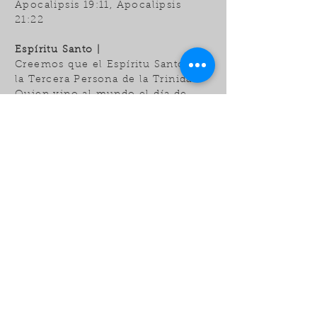
Apocalipsis 19:11, Apocalipsis
21:22
Espíritu Santo |
Creemos que el Espíritu Santo es
la Tercera Persona de la Trinidad.
Quien vino al mundo el día de
Pentecostés especialmente para
glorificar a Jesucristo y habilitar
a los hombres para que hicieran
suya la salvación forjada por
Jesucristo.
Corintios 13:8, 14:22; Juan 16:5-7;
Corintios 6:19 y 12:13; Efesios
1:13-14 y 4:30; Gálatas 5:16-17 y
22-23; Romanos 8:5-13