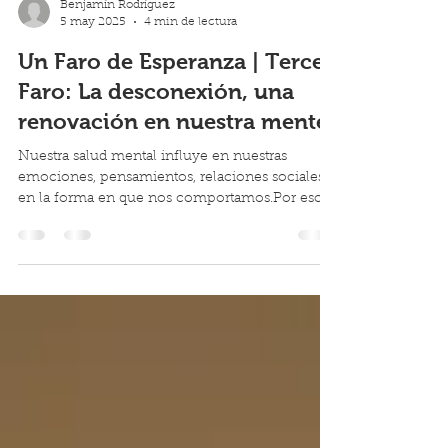
Benjamín Rodríguez
5 may 2025
4 min de lectura
Un Faro de Esperanza | Tercer
Faro: La desconexión, una
renovación en nuestra mente
Nuestra salud mental influye en nuestras
emociones, pensamientos, relaciones sociales y
en la forma en que nos comportamos.Por eso,
cuando enfrentamos ansiedad, estrés, apatía u
otras dificultades emocionales, muchas veces
estamos lidiando con una batalla interna:
pensamientos acelerados, temores constantes o
incertidumbre