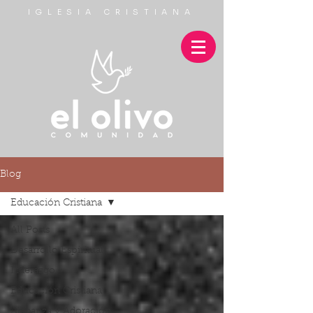
IGLESIA CRISTIANA
Blog
Educación Cristiana
All Posts
Desarrollo Espiritual
Liderazgo
Educación Cristiana
Alabanza y Adoración