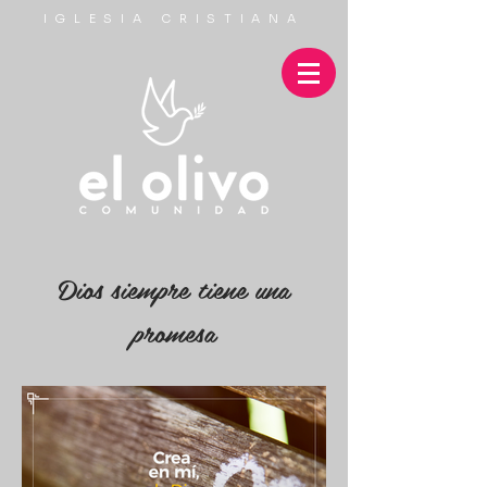
IGLESIA CRISTIANA
Dios siempre tiene una
promesa