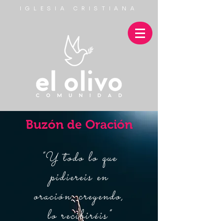
IGLESIA CRISTIANA
Buzón de Oración
"Y todo lo que
pidiereis en
oración, creyendo,
lo recibiréis"